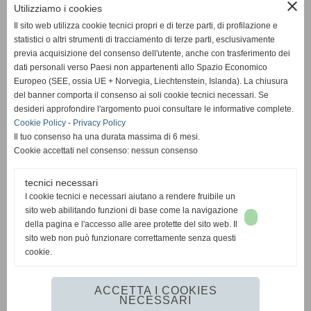
close
Utilizziamo i cookies
P.I. 04645840481
Il sito web utilizza cookie tecnici propri e di terze parti, di profilazione e
statistici o altri strumenti di tracciamento di terze parti, esclusivamente
info@pallavoloigiglio.it
previa acquisizione del consenso dell'utente, anche con trasferimento dei
dati personali verso Paesi non appartenenti allo Spazio Economico
Europeo (SEE, ossia UE + Norvegia, Liechtenstein, Islanda). La chiusura
del banner comporta il consenso ai soli cookie tecnici necessari. Se
desideri approfondire l'argomento puoi consultare le informative complete.
Cookie Policy
-
Privacy Policy
Il tuo consenso ha una durata massima di 6 mesi.
Cookie accettati nel consenso: nessun consenso
tecnici necessari
I cookie tecnici e necessari aiutano a rendere fruibile un
sito web abilitando funzioni di base come la navigazione
della pagina e l'accesso alle aree protette del sito web. Il
sito web non può funzionare correttamente senza questi
cookie.
Privacy Policy
-
Cookie Policy
ACCETTA I COOKIES
NECESSARI