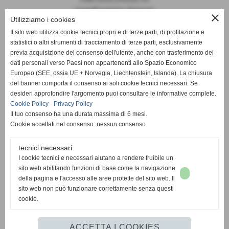
Castelfiorentino (Firenze)
close
Utilizziamo i cookies
P.I. 04645840481
Il sito web utilizza cookie tecnici propri e di terze parti, di profilazione e
statistici o altri strumenti di tracciamento di terze parti, esclusivamente
info@pallavoloigiglio.it
previa acquisizione del consenso dell'utente, anche con trasferimento dei
dati personali verso Paesi non appartenenti allo Spazio Economico
Europeo (SEE, ossia UE + Norvegia, Liechtenstein, Islanda). La chiusura
del banner comporta il consenso ai soli cookie tecnici necessari. Se
desideri approfondire l'argomento puoi consultare le informative complete.
Cookie Policy
-
Privacy Policy
Il tuo consenso ha una durata massima di 6 mesi.
Cookie accettati nel consenso: nessun consenso
tecnici necessari
I cookie tecnici e necessari aiutano a rendere fruibile un
sito web abilitando funzioni di base come la navigazione
della pagina e l'accesso alle aree protette del sito web. Il
sito web non può funzionare correttamente senza questi
cookie.
Privacy Policy
-
Cookie Policy
ACCETTA I COOKIES