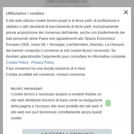
Viale Duca D'Aosta, 65
Castelfiorentino (Firenze)
close
Utilizziamo i cookies
P.I. 04645840481
Il sito web utilizza cookie tecnici propri e di terze parti, di profilazione e
statistici o altri strumenti di tracciamento di terze parti, esclusivamente
info@pallavoloigiglio.it
previa acquisizione del consenso dell'utente, anche con trasferimento dei
dati personali verso Paesi non appartenenti allo Spazio Economico
Europeo (SEE, ossia UE + Norvegia, Liechtenstein, Islanda). La chiusura
del banner comporta il consenso ai soli cookie tecnici necessari. Se
desideri approfondire l'argomento puoi consultare le informative complete.
Cookie Policy
-
Privacy Policy
Il tuo consenso ha una durata massima di 6 mesi.
Cookie accettati nel consenso: nessun consenso
tecnici necessari
I cookie tecnici e necessari aiutano a rendere fruibile un
sito web abilitando funzioni di base come la navigazione
della pagina e l'accesso alle aree protette del sito web. Il
sito web non può funzionare correttamente senza questi
cookie.
Privacy Policy
-
Cookie Policy