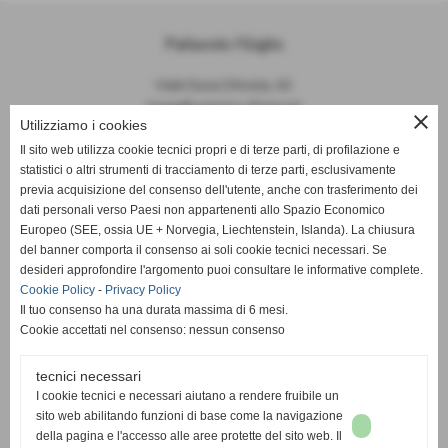
Pallavolo I'Giglio
Viale Duca D'Aosta, 65
Castelfiorentino (Firenze)
close
Utilizziamo i cookies
P.I. 04645840481
Il sito web utilizza cookie tecnici propri e di terze parti, di profilazione e
statistici o altri strumenti di tracciamento di terze parti, esclusivamente
info@pallavoloigiglio.it
previa acquisizione del consenso dell'utente, anche con trasferimento dei
dati personali verso Paesi non appartenenti allo Spazio Economico
Europeo (SEE, ossia UE + Norvegia, Liechtenstein, Islanda). La chiusura
del banner comporta il consenso ai soli cookie tecnici necessari. Se
desideri approfondire l'argomento puoi consultare le informative complete.
Cookie Policy
-
Privacy Policy
Il tuo consenso ha una durata massima di 6 mesi.
Cookie accettati nel consenso: nessun consenso
tecnici necessari
I cookie tecnici e necessari aiutano a rendere fruibile un
sito web abilitando funzioni di base come la navigazione
della pagina e l'accesso alle aree protette del sito web. Il