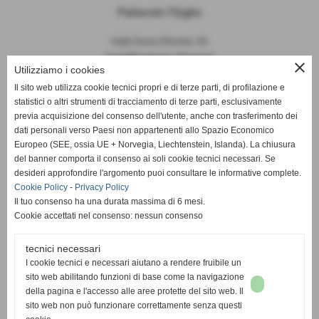
Pallavolo I'Giglio
Viale Duca D'Aosta, 65
Castelfiorentino (Firenze)
close
Utilizziamo i cookies
P.I. 04645840481
Il sito web utilizza cookie tecnici propri e di terze parti, di profilazione e
statistici o altri strumenti di tracciamento di terze parti, esclusivamente
info@pallavoloigiglio.it
previa acquisizione del consenso dell'utente, anche con trasferimento dei
dati personali verso Paesi non appartenenti allo Spazio Economico
Europeo (SEE, ossia UE + Norvegia, Liechtenstein, Islanda). La chiusura
del banner comporta il consenso ai soli cookie tecnici necessari. Se
desideri approfondire l'argomento puoi consultare le informative complete.
Cookie Policy
-
Privacy Policy
Il tuo consenso ha una durata massima di 6 mesi.
Cookie accettati nel consenso: nessun consenso
tecnici necessari
I cookie tecnici e necessari aiutano a rendere fruibile un
sito web abilitando funzioni di base come la navigazione
della pagina e l'accesso alle aree protette del sito web. Il
sito web non può funzionare correttamente senza questi