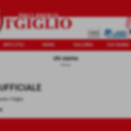
INFO UTILI
NEWS
GALLERIA
CHI SIAMO
chi siamo
Home
UFFICIALE
avolo I´Giglio
t/