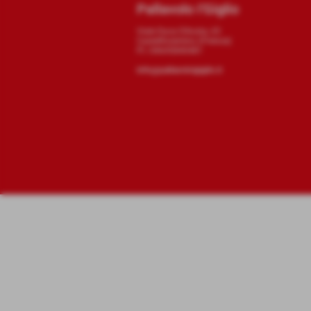
Pallavolo I'Giglio
Viale Duca D'Aosta, 65
Castelfiorentino (Firenze)
P.I. 04645840481
info@pallavoloigiglio.it