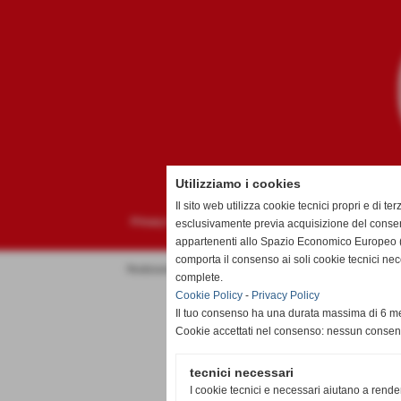
Utilizziamo i cookies
Il sito web utilizza cookie tecnici propri e di terz
Privacy Policy
-
Cookie Policy
esclusivamente previa acquisizione del consen
appartenenti allo Spazio Economico Europeo (
comporta il consenso ai soli cookie tecnici ne
Realizzazione siti web www.sitoper.it
complete.
Cookie Policy
-
Privacy Policy
Il tuo consenso ha una durata massima di 6 me
Cookie accettati nel consenso: nessun conse
tecnici necessari
I cookie tecnici e necessari aiutano a rende