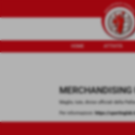
HOME
ATTIVITÀ
MERCHANDISING 
Maglie, tute, divise ufficiali della Pall
Per informazioni:
https://sportinglab.i