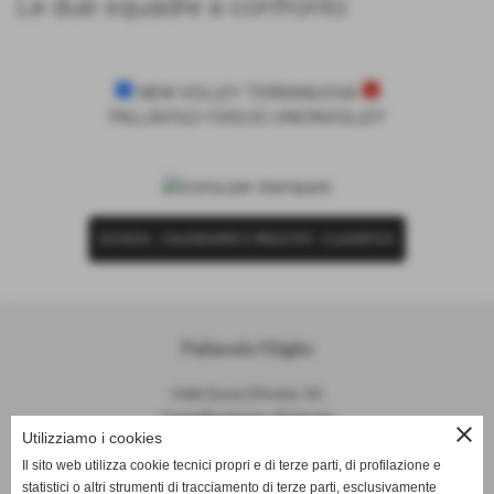
Le due squadre a confronto
NEW VOLLEY TERRANUOVA
PALLAVOLO I'GIGLIO UNIONVOLLEY
SCHEDA
-
CALENDARIO E RISULTATI
-
CLASSIFICA
Pallavolo I'Giglio
Viale Duca D'Aosta, 65
Castelfiorentino (Firenze)
close
Utilizziamo i cookies
P.I. 04645840481
Il sito web utilizza cookie tecnici propri e di terze parti, di profilazione e
statistici o altri strumenti di tracciamento di terze parti, esclusivamente
info@pallavoloigiglio.it