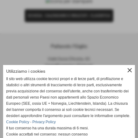
SCHEDA
-
CALENDARIO E RISULTATI
-
CLASSIFICA
Pallavolo I'Giglio
Viale Duca D'Aosta, 65
Castelfiorentino (Firenze)
close
Utilizziamo i cookies
P.I. 04645840481
Il sito web utilizza cookie tecnici propri e di terze parti, di profilazione e
statistici o altri strumenti di tracciamento di terze parti, esclusivamente
info@pallavoloigiglio.it
previa acquisizione del consenso dell'utente, anche con trasferimento dei
dati personali verso Paesi non appartenenti allo Spazio Economico
Europeo (SEE, ossia UE + Norvegia, Liechtenstein, Islanda). La chiusura
del banner comporta il consenso ai soli cookie tecnici necessari. Se
desideri approfondire l'argomento puoi consultare le informative complete.
Cookie Policy
-
Privacy Policy
Il tuo consenso ha una durata massima di 6 mesi.
Cookie accettati nel consenso: nessun consenso