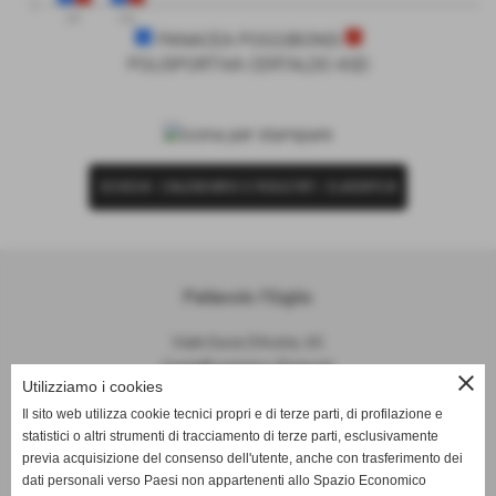
0
PF
PS
PANACEA POGGIBONSI
POLISPORTIVA CERTALDO ASD
SCHEDA
-
CALENDARIO E RISULTATI
-
CLASSIFICA
Pallavolo I'Giglio
Viale Duca D'Aosta, 65
Castelfiorentino (Firenze)
close
Utilizziamo i cookies
P.I. 04645840481
Il sito web utilizza cookie tecnici propri e di terze parti, di profilazione e
statistici o altri strumenti di tracciamento di terze parti, esclusivamente
info@pallavoloigiglio.it
previa acquisizione del consenso dell'utente, anche con trasferimento dei
dati personali verso Paesi non appartenenti allo Spazio Economico