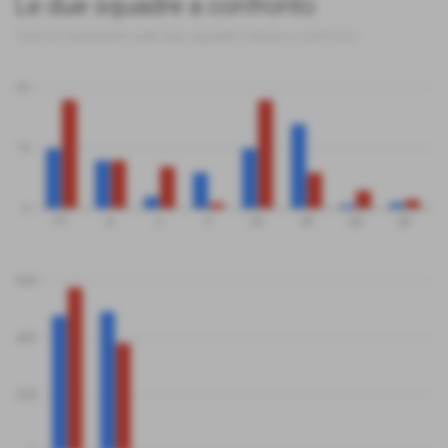
Le due squadre a confronto
Tutte le statistiche sulle due squadre messe a confronto
20
10
0
PT
G
V
P
SV
SP
QS
QP
600
400
200