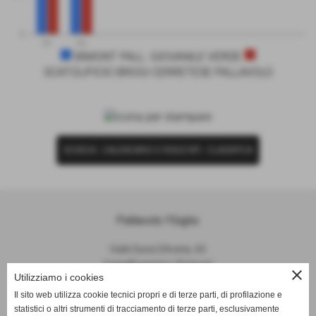
0
PF
PS
BIMONT PALL. GIOVANILE VERDE
SCATOLIFICIO BROGI CERRETESE PALLAVOLO
SCHEDA
-
CALENDARIO E RISULTATI
-
CLASSIFICA
Pallavolo I'Giglio
Viale Duca D'Aosta, 65
Castelfiorentino (Firenze)
close
Utilizziamo i cookies
P.I. 04645840481
Il sito web utilizza cookie tecnici propri e di terze parti, di profilazione e
statistici o altri strumenti di tracciamento di terze parti, esclusivamente
info@pallavoloigiglio.it