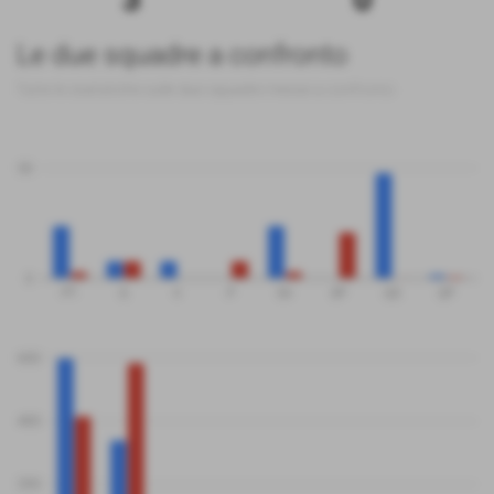
Le due squadre a confronto
Tutte le statistiche sulle due squadre messe a confronto
50
0
PT
G
V
P
SV
SP
QS
QP
600
400
200