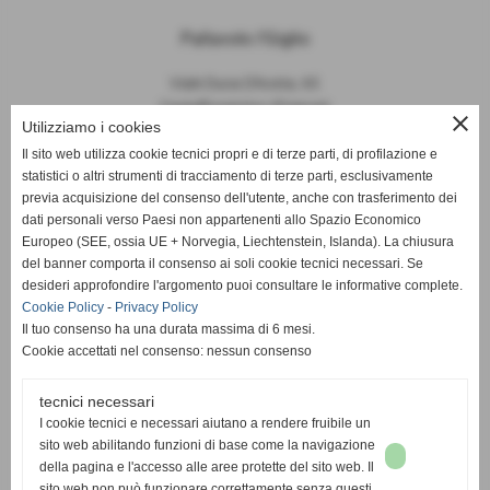
Pallavolo I'Giglio
Viale Duca D'Aosta, 65
Castelfiorentino (Firenze)
close
Utilizziamo i cookies
P.I. 04645840481
Il sito web utilizza cookie tecnici propri e di terze parti, di profilazione e
statistici o altri strumenti di tracciamento di terze parti, esclusivamente
info@pallavoloigiglio.it
previa acquisizione del consenso dell'utente, anche con trasferimento dei
dati personali verso Paesi non appartenenti allo Spazio Economico
Europeo (SEE, ossia UE + Norvegia, Liechtenstein, Islanda). La chiusura
del banner comporta il consenso ai soli cookie tecnici necessari. Se
desideri approfondire l'argomento puoi consultare le informative complete.
Cookie Policy
-
Privacy Policy
Il tuo consenso ha una durata massima di 6 mesi.
Cookie accettati nel consenso: nessun consenso
tecnici necessari
I cookie tecnici e necessari aiutano a rendere fruibile un
sito web abilitando funzioni di base come la navigazione
della pagina e l'accesso alle aree protette del sito web. Il
sito web non può funzionare correttamente senza questi