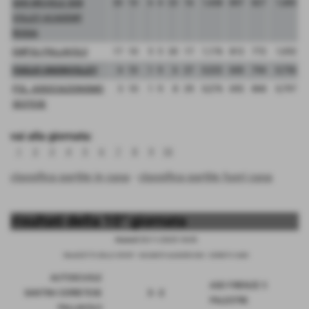
SAN MICHELE SDB
20
10
6
4
23
16
1,438
897
827
1,085
VOLLEY ACADEMY
ROSSA
EMPOLI PALLAVOLO
17
10
5
5
20
17
1,176
812
772
1,052
I'GIGLIO UNIONVOLLEY
4
10
1
9
6
27
0,222
600
794
0,756
POL. ASSOCIAZIONISMO
3
10
1
9
8
29
0,276
692
868
0,797
SESTESE
vai alla giornata:
1
2
3
4
5
6
7
8
9
10
classifica partite in casa
-
classifica partite fuori casa
risultati della 10° giornata
Martedì 25/11/2025 18:45
PALAZZETTO DELLO SPORT - VIA DANTE ALIGHIERI SNC - CERRETO GUIDI
AUTOSCUOLE
ASD FIRENZE 5
SANTINI CERRETESE
3 - 2
PALESTRE
PALLAVOLO